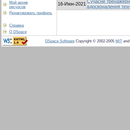
Сучасне тренажерн
Мой архив
16-Июн-2021
вдосконалення техн
ресурсов
Редактировать профиль
Справка
О DSpace
DSpace Software
Copyright © 2002-2005
MIT
an