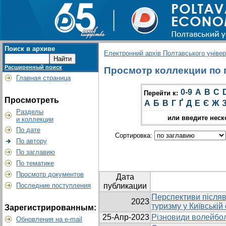
Поиск в архиве
Електронний архів Полтавського універс
Расширенный поиск
Просмотр коллекции по г
Главная страница
0-9
A
B
C
Перейти к:
Просмотреть
А
Б
В
Г
Ґ
Д
Е
Є
Ж
Разделы
или введите неск
и коллекции
По дате
Сортировка:
По автору
По заглавию
По тематике
Просмотр документов
Дата
Последние поступления
публикации
Перспективи післяв
2023
туризму у Київській
Зарегистрированным:
25-Апр-2023
Різновиди волейбол
Обновления на e-mail