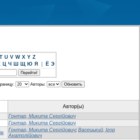
T
U
V
W
X
Y
Z
Х
Ц
Ч
Ш
Щ
Ю
Я
|
Ё
Э
траницу:
Авторы:
Автор(ы)
Гонтар, Микита Сергійович
Гонтар, Микита Сергійович
Гонтар, Микита Сергійович
;
Васецький, Ігор
ів
Анатолійович