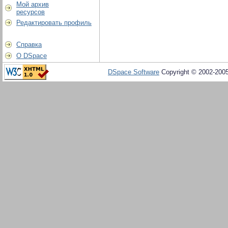
Мой архив
ресурсов
Редактировать профиль
Справка
О DSpace
DSpace Software
Copyright © 2002-200