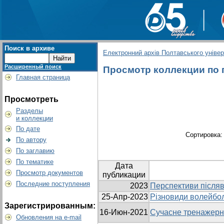
Поиск в архиве
Електронний архів Полтавського універс
Расширенный поиск
Просмотр коллекции по г
Главная страница
Просмотреть
Разделы
и коллекции
По дате
Сортировка
По автору
По заглавию
По тематике
Дата
Просмотр документов
публикации
Последние поступления
2023
Перспективи післяв
25-Апр-2023
Різновиди волейбол
Зарегистрированным:
16-Июн-2021
Сучасне тренажерне
Обновления на e-mail