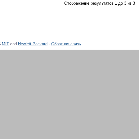
Отображение результатов 1 до 3 из 3
5
MIT
and
Hewlett-Packard
-
Обратная связь