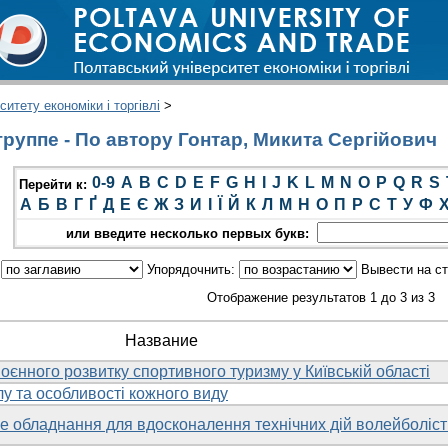
итету економіки і торгівлі
>
руппе - По автору Гонтар, Микита Сергійович
0-9
A
B
C
D
E
F
G
H
I
J
K
L
M
N
O
P
Q
R
S
Перейти к:
А
Б
В
Г
Ґ
Д
Е
Є
Ж
З
И
І
Ї
Й
К
Л
М
Н
О
П
Р
С
Т
У
Ф
или введите несколько первых букв:
:
Упорядочнить:
Вывести на с
Отображение результатов 1 до 3 из 3
Название
оєнного розвитку спортивного туризму у Київській області
у та особливості кожного виду
 обладнання для вдосконалення технічних дій волейболіст