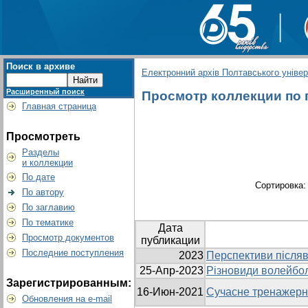
Поиск в архиве
Електронний архів Полтавського універс
Расширенный поиск
Просмотр коллекции по г
Главная страница
Просмотреть
Разделы
и коллекции
По дате
Сортировка
По автору
По заглавию
По тематике
Дата
Просмотр документов
публикации
Последние поступления
2023
Перспективи післяв
25-Апр-2023
Різновиди волейбол
Зарегистрированным:
16-Июн-2021
Сучасне тренажерне
Обновления на e-mail