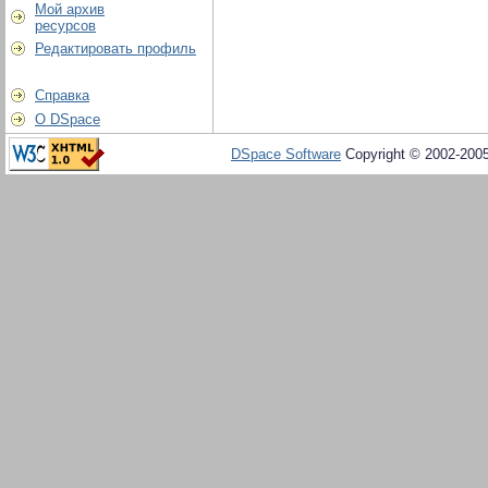
Мой архив
ресурсов
Редактировать профиль
Справка
О DSpace
DSpace Software
Copyright © 2002-200