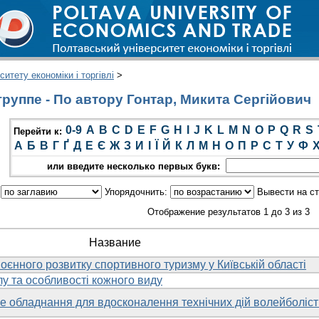
итету економіки і торгівлі
>
руппе - По автору Гонтар, Микита Сергійович
0-9
A
B
C
D
E
F
G
H
I
J
K
L
M
N
O
P
Q
R
S
Перейти к:
А
Б
В
Г
Ґ
Д
Е
Є
Ж
З
И
І
Ї
Й
К
Л
М
Н
О
П
Р
С
Т
У
Ф
или введите несколько первых букв:
:
Упорядочнить:
Вывести на с
Отображение результатов 1 до 3 из 3
Название
оєнного розвитку спортивного туризму у Київській області
у та особливості кожного виду
 обладнання для вдосконалення технічних дій волейболіст