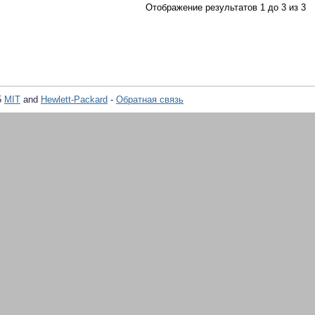
Отображение результатов 1 до 3 из 3
5
MIT
and
Hewlett-Packard
-
Обратная связь