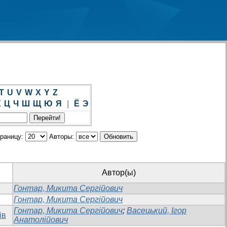
T
U
V
W
X
Y
Z
Х
Ц
Ч
Ш
Щ
Ю
Я
|
Ё
Э
траницу:
Авторы:
Автор(ы)
Гонтар, Микита Сергійович
Гонтар, Микита Сергійович
Гонтар, Микита Сергійович
;
Васецький, Ігор
ів
Анатолійович