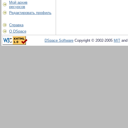
Мой архив
ресурсов
Редактировать профиль
Справка
О DSpace
DSpace Software
Copyright © 2002-2005
MIT
an