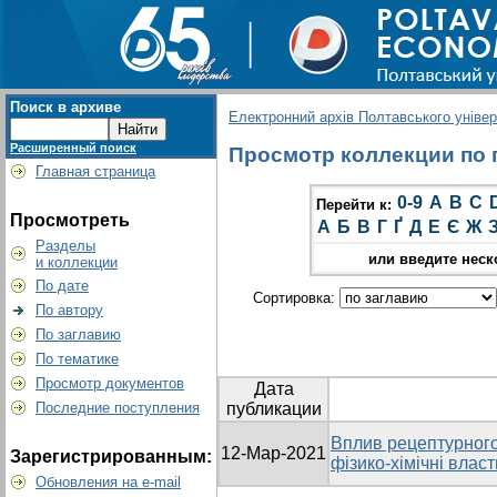
Поиск в архиве
Електронний архів Полтавського універс
Расширенный поиск
Просмотр коллекции по гр
Главная страница
0-9
A
B
C
Перейти к:
Просмотреть
А
Б
В
Г
Ґ
Д
Е
Є
Ж
Разделы
или введите неск
и коллекции
По дате
Сортировка:
По автору
По заглавию
По тематике
Просмотр документов
Дата
Последние поступления
публикации
Вплив рецептурного
12-Мар-2021
Зарегистрированным:
фізико-хімічні влас
Обновления на e-mail