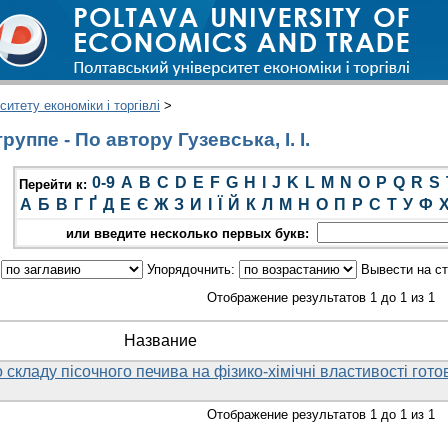
итету економіки і торгівлі
>
уппе - По автору Гузевська, І. І.
0-9
A
B
C
D
E
F
G
H
I
J
K
L
M
N
O
P
Q
R
S
Перейти к:
А
Б
В
Г
Ґ
Д
Е
Є
Ж
З
И
І
Ї
Й
К
Л
М
Н
О
П
Р
С
Т
У
Ф
или введите несколько первых букв:
:
Упорядочнить:
Вывести на с
Отображение результатов 1 до 1 из 1
Название
складу пісочного печива на фізико-хімічні властивості гото
Отображение результатов 1 до 1 из 1