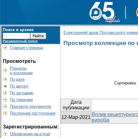
Поиск в архиве
Електронний архів Полтавського універс
Расширенный поиск
Просмотр коллекции по гр
Главная страница
Просмотреть
Разделы
и коллекции
По дате
Сортировка
По автору
По заглавию
По тематике
Дата
Просмотр документов
публикации
Последние поступления
Вплив рецептурного 
12-Мар-2021
виробів
Зарегистрированным:
Обновления на e-mail