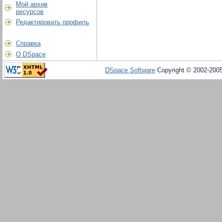
Мой архив
ресурсов
Редактировать профиль
Справка
О DSpace
DSpace Software
Copyright © 2002-200