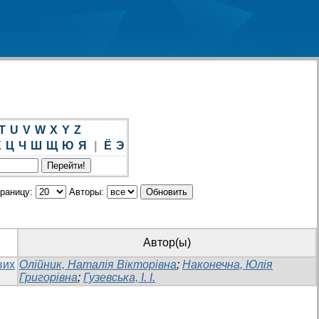
T
U
V
W
X
Y
Z
Х
Ц
Ч
Ш
Щ
Ю
Я
|
Ё
Э
траницу:
Авторы:
Автор(ы)
вих
Олійник, Наталія Вікторівна
;
Наконечна, Юлія
Григорівна
;
Гузевська, І. І.