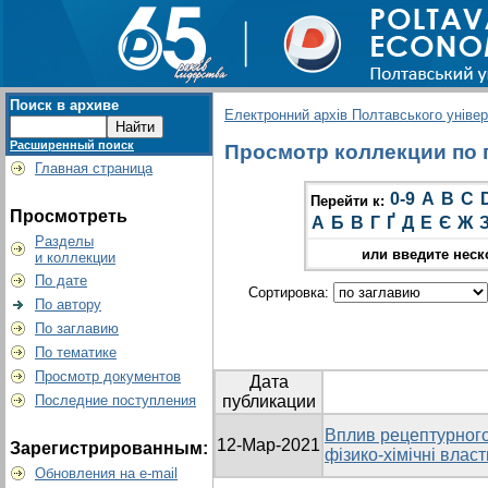
Поиск в архиве
Електронний архів Полтавського універс
Расширенный поиск
Просмотр коллекции по гр
Главная страница
0-9
A
B
C
Перейти к:
Просмотреть
А
Б
В
Г
Ґ
Д
Е
Є
Ж
Разделы
или введите неск
и коллекции
По дате
Сортировка:
По автору
По заглавию
По тематике
Просмотр документов
Дата
Последние поступления
публикации
Вплив рецептурного
12-Мар-2021
Зарегистрированным:
фізико-хімічні влас
Обновления на e-mail