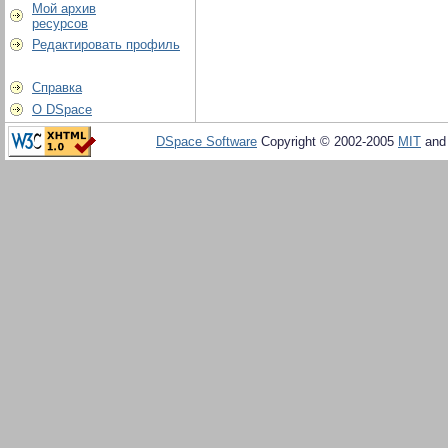
Мой архив
ресурсов
Редактировать профиль
Справка
О DSpace
DSpace Software
Copyright © 2002-2005
MIT
an