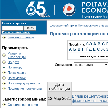
Поиск в архиве
Електронний архів Полтавського універс
Расширенный поиск
Просмотр коллекции по гр
Главная страница
0-9
A
B
C
Перейти к:
Просмотреть
А
Б
В
Г
Ґ
Д
Е
Є
Ж
Разделы
или введите неск
и коллекции
По дате
Сортировка:
По автору
По заглавию
По тематике
Просмотр документов
Дата
Последние поступления
публикации
Вплив рецептурного
12-Мар-2021
Зарегистрированным:
фізико-хімічні влас
Обновления на e-mail