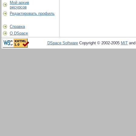
Мой архив
ресурсов
Редактировать профиль
Справка
О DSpace
DSpace Software
Copyright © 2002-2005
MIT
an