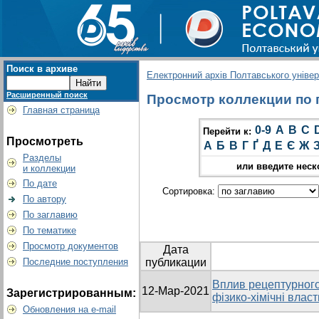
Поиск в архиве
Електронний архів Полтавського універс
Расширенный поиск
Просмотр коллекции по гр
Главная страница
0-9
A
B
C
Перейти к:
Просмотреть
А
Б
В
Г
Ґ
Д
Е
Є
Ж
Разделы
или введите неск
и коллекции
По дате
Сортировка:
По автору
По заглавию
По тематике
Просмотр документов
Дата
Последние поступления
публикации
Вплив рецептурного
12-Мар-2021
Зарегистрированным:
фізико-хімічні влас
Обновления на e-mail