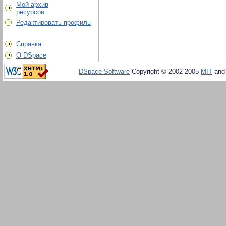
Мой архив
ресурсов
Редактировать профиль
Справка
О DSpace
DSpace Software
Copyright © 2002-2005
MIT
an