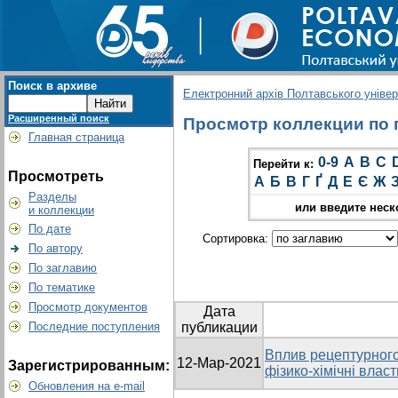
Поиск в архиве
Електронний архів Полтавського універс
Расширенный поиск
Просмотр коллекции по гр
Главная страница
0-9
A
B
C
Перейти к:
Просмотреть
А
Б
В
Г
Ґ
Д
Е
Є
Ж
Разделы
или введите неск
и коллекции
По дате
Сортировка:
По автору
По заглавию
По тематике
Просмотр документов
Дата
Последние поступления
публикации
Вплив рецептурного
12-Мар-2021
Зарегистрированным:
фізико-хімічні влас
Обновления на e-mail