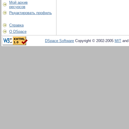
Мой архив
ресурсов
Редактировать профиль
Справка
О DSpace
DSpace Software
Copyright © 2002-2005
MIT
an