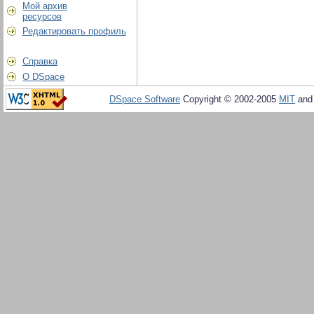
Мой архив
ресурсов
Редактировать профиль
Справка
О DSpace
DSpace Software
Copyright © 2002-2005
MIT
an