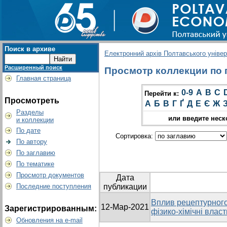
Поиск в архиве
Електронний архів Полтавського універс
Расширенный поиск
Просмотр коллекции по гр
Главная страница
0-9
A
B
C
Перейти к:
Просмотреть
А
Б
В
Г
Ґ
Д
Е
Є
Ж
Разделы
или введите неск
и коллекции
По дате
Сортировка:
По автору
По заглавию
По тематике
Просмотр документов
Дата
Последние поступления
публикации
Вплив рецептурного
12-Мар-2021
Зарегистрированным:
фізико-хімічні влас
Обновления на e-mail