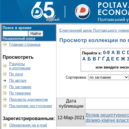
Поиск в архиве
Електронний архів Полтавського універс
Расширенный поиск
Просмотр коллекции по гр
Главная страница
0-9
A
B
C
Перейти к:
Просмотреть
А
Б
В
Г
Ґ
Д
Е
Є
Ж
Разделы
или введите неск
и коллекции
По дате
Сортировка:
По автору
По заглавию
По тематике
Просмотр документов
Дата
Последние поступления
публикации
Вплив рецептурного
12-Мар-2021
Зарегистрированным:
фізико-хімічні влас
Обновления на e-mail