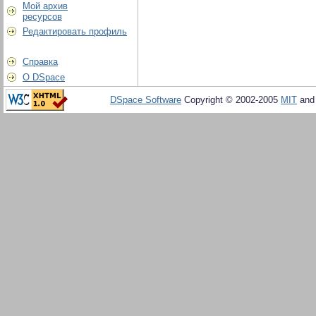
Мой архив
ресурсов
Редактировать профиль
Справка
О DSpace
DSpace Software
Copyright © 2002-2005
MIT
an