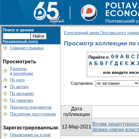
Поиск в архиве
Електронний архів Полтавського універс
Расширенный поиск
Просмотр коллекции по гр
Главная страница
0-9
A
B
C
Перейти к:
Просмотреть
А
Б
В
Г
Ґ
Д
Е
Є
Ж
Разделы
или введите неск
и коллекции
По дате
Сортировка:
По автору
По заглавию
По тематике
Просмотр документов
Дата
Последние поступления
публикации
Вплив рецептурного
12-Мар-2021
Зарегистрированным:
фізико-хімічні влас
Обновления на e-mail