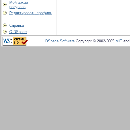
Мой архив
ресурсов
Редактировать профиль
Справка
О DSpace
DSpace Software
Copyright © 2002-2005
MIT
an