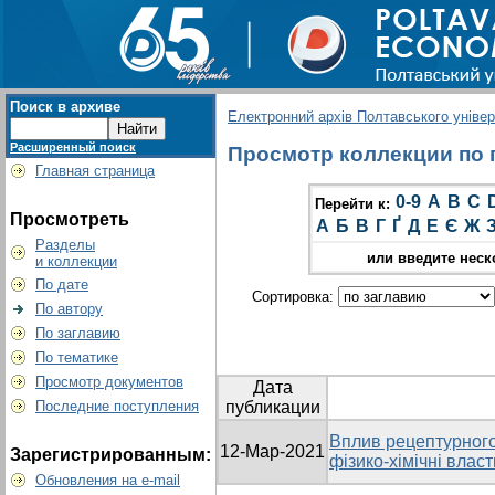
Поиск в архиве
Електронний архів Полтавського універс
Расширенный поиск
Просмотр коллекции по гр
Главная страница
0-9
A
B
C
Перейти к:
Просмотреть
А
Б
В
Г
Ґ
Д
Е
Є
Ж
Разделы
или введите неск
и коллекции
По дате
Сортировка:
По автору
По заглавию
По тематике
Просмотр документов
Дата
Последние поступления
публикации
Вплив рецептурного
12-Мар-2021
Зарегистрированным:
фізико-хімічні влас
Обновления на e-mail