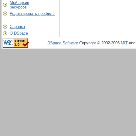
Мой архив
ресурсов
Редактировать профиль
Справка
О DSpace
DSpace Software
Copyright © 2002-2005
MIT
an