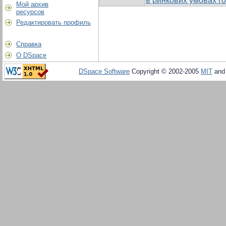
в ринкових умовах 
Мой архив
ресурсов
Редактировать профиль
Справка
О DSpace
DSpace Software
Copyright © 2002-2005
MIT
an