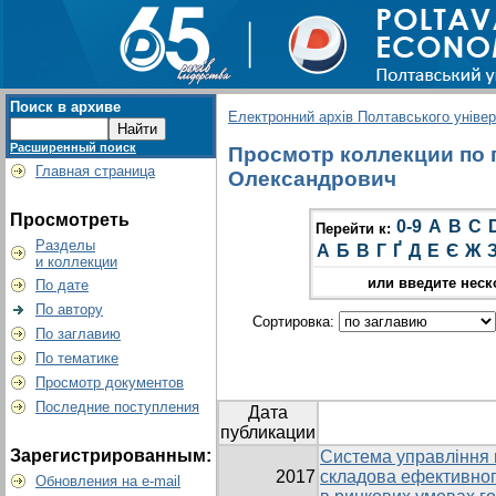
Поиск в архиве
Електронний архів Полтавського універс
Расширенный поиск
Просмотр коллекции по г
Главная страница
Олександрович
Просмотреть
0-9
A
B
C
Перейти к:
Разделы
А
Б
В
Г
Ґ
Д
Е
Є
Ж
и коллекции
или введите неск
По дате
По автору
Сортировка:
По заглавию
По тематике
Просмотр документов
Последние поступления
Дата
публикации
Зарегистрированным:
Система управління
2017
складова ефективног
Обновления на e-mail