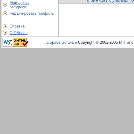
в ринкових умовах 
Мой архив
ресурсов
Редактировать профиль
Справка
О DSpace
DSpace Software
Copyright © 2002-2005
MIT
an