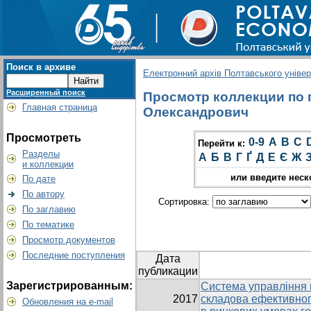
Поиск в архиве
Електронний архів Полтавського універс
Расширенный поиск
Просмотр коллекции по г
Главная страница
Олександрович
Просмотреть
0-9
A
B
C
Перейти к:
Разделы
А
Б
В
Г
Ґ
Д
Е
Є
Ж
и коллекции
или введите неск
По дате
По автору
Сортировка:
По заглавию
По тематике
Просмотр документов
Последние поступления
Дата
публикации
Зарегистрированным:
Система управління
2017
складова ефективног
Обновления на e-mail