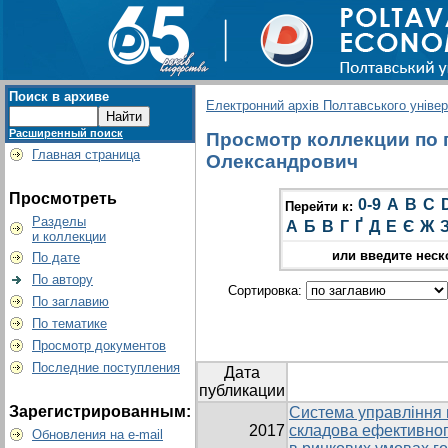
Поиск в архиве
Електронний архів Полтавського універс
Расширенный поиск
Просмотр коллекции по г
Главная страница
Олександрович
Просмотреть
0-9
A
B
C
Перейти к:
Разделы
А
Б
В
Г
Ґ
Д
Е
Є
Ж
и коллекции
или введите неск
По дате
По автору
Сортировка:
По заглавию
По тематике
Просмотр документов
Последние поступления
Дата
публикации
Зарегистрированным:
Система управління
2017
складова ефективног
Обновления на e-mail