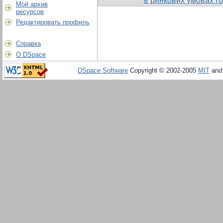
в ринкових умовах 
Мой архив
ресурсов
Редактировать профиль
Справка
О DSpace
DSpace Software
Copyright © 2002-2005
MIT
an