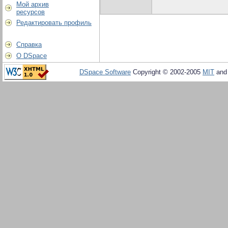
Мой архив
ресурсов
Редактировать профиль
Справка
О DSpace
DSpace Software
Copyright © 2002-2005
MIT
an