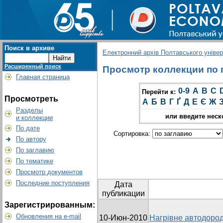
Поиск в архиве
Електронний архів Полтавського універс
Расширенный поиск
Просмотр коллекции по 
Главная страница
0-9
A
B
C
Перейти к:
Просмотреть
А
Б
В
Г
Ґ
Д
Е
Є
Ж
Разделы
или введите неск
и коллекции
По дате
Сортировка:
По автору
По заглавию
По тематике
Просмотр документов
Последние поступления
Дата
публикации
Зарегистрированным:
Обновления на e-mail
10-Июн-2010
Нагрівне автодоро