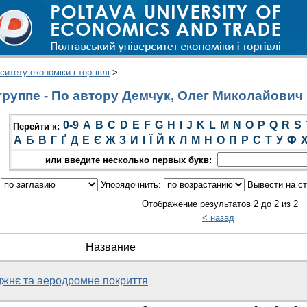
итету економіки і торгівлі
>
группе - По автору Демчук, Олег Миколайович
0-9
A
B
C
D
E
F
G
H
I
J
K
L
M
N
O
P
Q
R
S
Перейти к:
А
Б
В
Г
Ґ
Д
Е
Є
Ж
З
И
І
Ї
Й
К
Л
М
Н
О
П
Р
С
Т
У
Ф
или введите несколько первых букв:
:
Упорядочнить:
Вывести на с
Отображение результатов 2 до 2 из 2
< назад
Название
джнє та аеродромне покриття