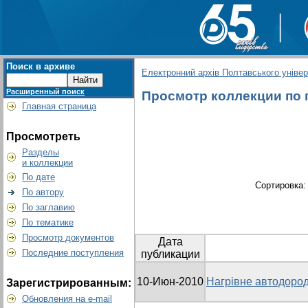
Поиск в архиве
Електронний архів Полтавського універс
Расширенный поиск
Просмотр коллекции по 
Главная страница
Просмотреть
Разделы
и коллекции
По дате
Сортировка
По автору
По заглавию
По тематике
Просмотр документов
Дата
Последние поступления
публикации
10-Июн-2010
Нагрівне автодоро
Зарегистрированным:
Обновления на e-mail