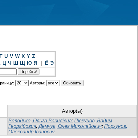
T
U
V
W
X
Y
Z
Х
Ц
Ч
Ш
Щ
Ю
Я
|
Ё
Э
траницу:
Авторы:
Автор(ы)
Володько, Ольга Василівна
;
Піскунов, Вадим
Георгійович
;
Демчук, Олег Миколайович
;
Порхунов,
Олександр Іванович