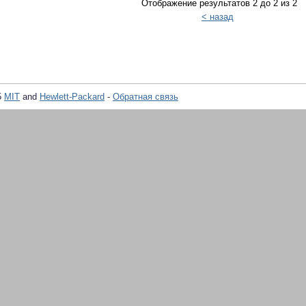
Отображение результатов 2 до 2 из 2
< назад
5
MIT
and
Hewlett-Packard
-
Обратная связь