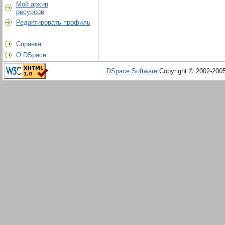
Мой архив
ресурсов
Редактировать профиль
Справка
О DSpace
DSpace Software
Copyright © 2002-200