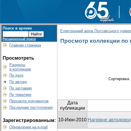
Поиск в архиве
Електронний архів Полтавського універс
Расширенный поиск
Просмотр коллекции по 
Главная страница
Просмотреть
Разделы
и коллекции
По дате
Сортировка
По автору
По заглавию
По тематике
Просмотр документов
Дата
Последние поступления
публикации
10-Июн-2010
Нагрівне автодоро
Зарегистрированным:
Обновления на e-mail