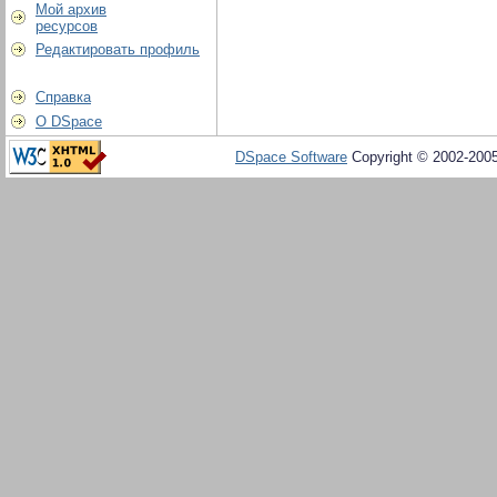
Мой архив
ресурсов
Редактировать профиль
Справка
О DSpace
DSpace Software
Copyright © 2002-200