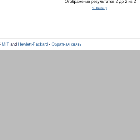
Отображение результатов 2 до 2 из 2
< назад
5
MIT
and
Hewlett-Packard
-
Обратная связь