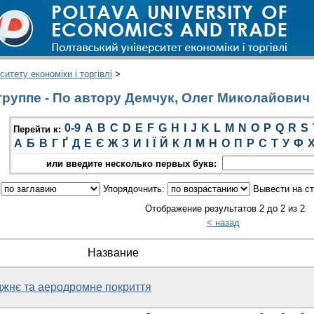
итету економіки і торгівлі
>
группе - По автору Демчук, Олег Миколайович
0-9
A
B
C
D
E
F
G
H
I
J
K
L
M
N
O
P
Q
R
S
Перейти к:
А
Б
В
Г
Ґ
Д
Е
Є
Ж
З
И
І
Ї
Й
К
Л
М
Н
О
П
Р
С
Т
У
Ф
или введите несколько первых букв:
:
Упорядочнить:
Вывести на с
Отображение результатов 2 до 2 из 2
< назад
Название
джнє та аеродромне покриття