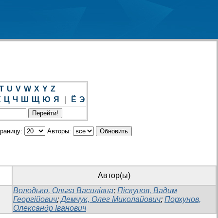
T
U
V
W
X
Y
Z
Х
Ц
Ч
Ш
Щ
Ю
Я
|
Ё
Э
траницу:
Авторы:
Автор(ы)
Володько, Ольга Василівна
;
Піскунов, Вадим
Георгійович
;
Демчук, Олег Миколайович
;
Порхунов,
Олександр Іванович