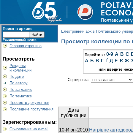
Поиск в архиве
Електронний архів Полтавського універс
Расширенный поиск
Просмотр коллекции по 
Главная страница
0-9
A
B
C
Перейти к:
Просмотреть
А
Б
В
Г
Ґ
Д
Е
Є
Ж
Разделы
или введите неск
и коллекции
По дате
Сортировка:
По автору
По заглавию
По тематике
Просмотр документов
Последние поступления
Дата
публикации
Зарегистрированным:
Обновления на e-mail
10-Июн-2010
Нагрівне автодоро