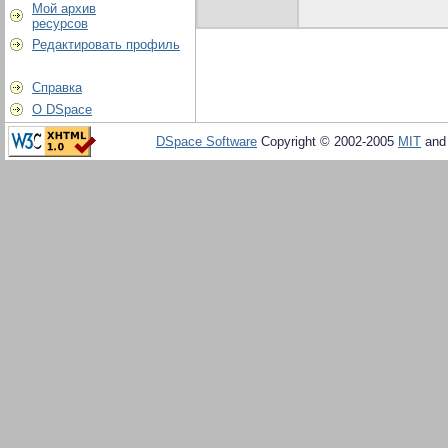
Мой архив
ресурсов
Редактировать профиль
Справка
О DSpace
DSpace Software
Copyright © 2002-2005
MIT
an