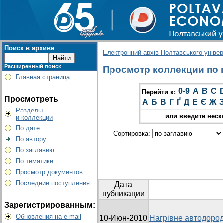
Поиск в архиве
Електронний архів Полтавського універс
Расширенный поиск
Просмотр коллекции по 
Главная страница
0-9
A
B
C
Перейти к:
Просмотреть
А
Б
В
Г
Ґ
Д
Е
Є
Ж
Разделы
или введите неск
и коллекции
По дате
Сортировка:
По автору
По заглавию
По тематике
Просмотр документов
Последние поступления
Дата
публикации
Зарегистрированным:
Обновления на e-mail
10-Июн-2010
Нагрівне автодоро