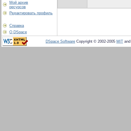
Мой архив
ресурсов
Редактировать профиль
Справка
О DSpace
DSpace Software
Copyright © 2002-2005
MIT
an