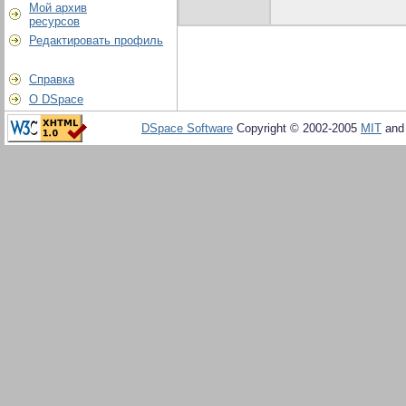
Мой архив
ресурсов
Редактировать профиль
Справка
О DSpace
DSpace Software
Copyright © 2002-2005
MIT
an