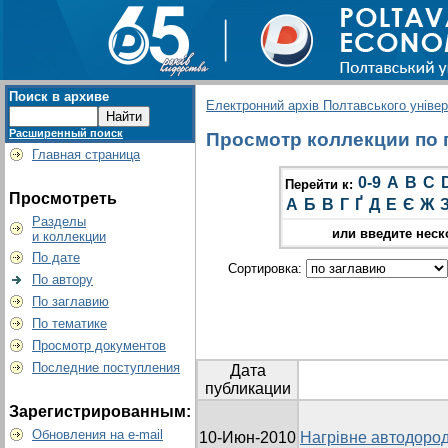
Поиск в архиве
Електронний архів Полтавського універс
Расширенный поиск
Просмотр коллекции по 
Главная страница
0-9
A
B
C
Перейти к:
Просмотреть
А
Б
В
Г
Ґ
Д
Е
Є
Ж
Разделы
или введите неск
и коллекции
По дате
Сортировка:
По автору
По заглавию
По тематике
Просмотр документов
Последние поступления
Дата
публикации
Зарегистрированным:
Обновления на e-mail
10-Июн-2010
Нагрівне автодоро