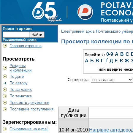
Поиск в архиве
Електронний архів Полтавського універс
Расширенный поиск
Просмотр коллекции по 
Главная страница
0-9
A
B
C
Перейти к:
Просмотреть
А
Б
В
Г
Ґ
Д
Е
Є
Ж
Разделы
или введите неск
и коллекции
По дате
Сортировка:
По автору
По заглавию
По тематике
Просмотр документов
Последние поступления
Дата
публикации
Зарегистрированным:
Обновления на e-mail
10-Июн-2010
Нагрівне автодоро