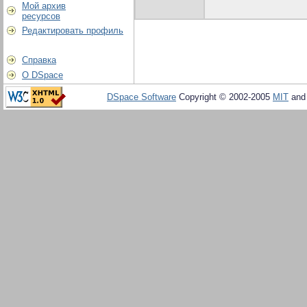
Мой архив
ресурсов
Редактировать профиль
Справка
О DSpace
DSpace Software
Copyright © 2002-2005
MIT
an