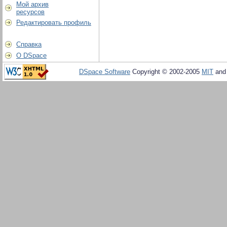
Мой архив
ресурсов
Редактировать профиль
Справка
О DSpace
DSpace Software
Copyright © 2002-2005
MIT
an