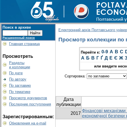
Поиск в архиве
Електронний архів Полтавського універс
Расширенный поиск
Просмотр коллекции по г
Главная страница
0-9
A
B
C
Перейти к:
Просмотреть
А
Б
В
Г
Ґ
Д
Е
Є
Ж
Разделы
или введите неск
и коллекции
По дате
Сортировка:
По автору
По заглавию
По тематике
Просмотр документов
Дата
Последние поступления
публикации
Фінансові механізми
2017
економічної безпеки
Зарегистрированным:
Обновления на e-mail