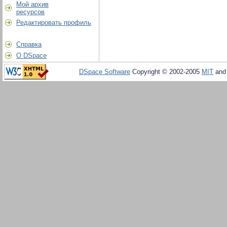
Мой архив
ресурсов
Редактировать профиль
Справка
О DSpace
DSpace Software
Copyright © 2002-2005
MIT
an