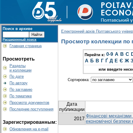
Поиск в архиве
Електронний архів Полтавського універс
Расширенный поиск
Просмотр коллекции по г
Главная страница
0-9
A
B
C
Перейти к:
Просмотреть
А
Б
В
Г
Ґ
Д
Е
Є
Ж
Разделы
или введите неск
и коллекции
По дате
Сортировка:
По автору
По заглавию
По тематике
Просмотр документов
Дата
Последние поступления
публикации
Фінансові механізми
2017
економічної безпеки
Зарегистрированным:
Обновления на e-mail