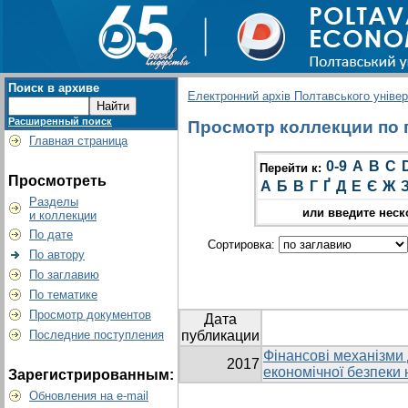
Поиск в архиве
Електронний архів Полтавського універс
Расширенный поиск
Просмотр коллекции по г
Главная страница
0-9
A
B
C
Перейти к:
Просмотреть
А
Б
В
Г
Ґ
Д
Е
Є
Ж
Разделы
или введите неск
и коллекции
По дате
Сортировка:
По автору
По заглавию
По тематике
Просмотр документов
Дата
Последние поступления
публикации
Фінансові механізми
2017
економічної безпеки
Зарегистрированным:
Обновления на e-mail