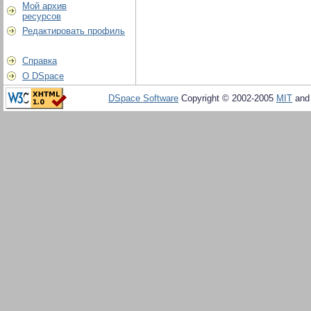
Мой архив
ресурсов
Редактировать профиль
Справка
О DSpace
DSpace Software
Copyright © 2002-2005
MIT
an