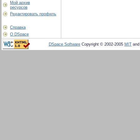
Мой архив
ресурсов
Редактировать профиль
Справка
О DSpace
DSpace Software
Copyright © 2002-2005
MIT
an