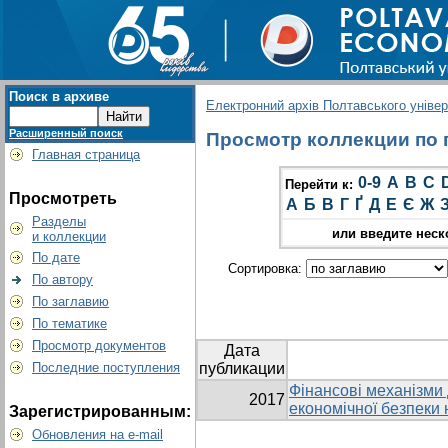
Поиск в архиве
Електронний архів Полтавського універс
Расширенный поиск
Просмотр коллекции по г
Главная страница
0-9
A
B
C
Перейти к:
Просмотреть
А
Б
В
Г
Ґ
Д
Е
Є
Ж
Разделы
или введите неск
и коллекции
По дате
Сортировка:
По автору
По заглавию
По тематике
Просмотр документов
Дата
Последние поступления
публикации
Фінансові механізми
2017
економічної безпеки
Зарегистрированным:
Обновления на e-mail