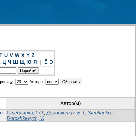
T
U
V
W
X
Y
Z
Х
Ц
Ч
Ш
Щ
Ю
Я
|
Ё
Э
траницу:
Авторы:
Автор(ы)
го
Стеблянко, І. О.
;
Дорошкевич, В. І.
;
Steblianko, I.
;
Doroshkevych, V.