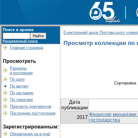
Поиск в архиве
Електронний архів Полтавського універс
Расширенный поиск
Просмотр коллекции по г
Главная страница
Просмотреть
Разделы
и коллекции
По дате
Сортировка
По автору
По заглавию
По тематике
Дата
Просмотр документов
публикации
Последние поступления
Фінансові механізми
2017
господарства
Зарегистрированным:
Обновления на e-mail