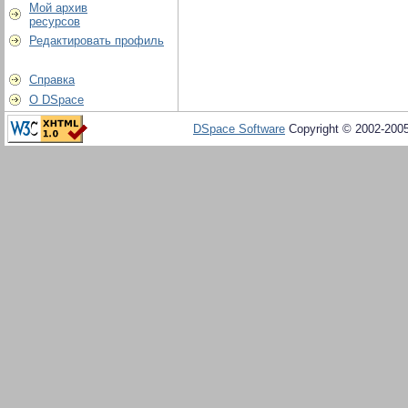
Мой архив
ресурсов
Редактировать профиль
Справка
О DSpace
DSpace Software
Copyright © 2002-200