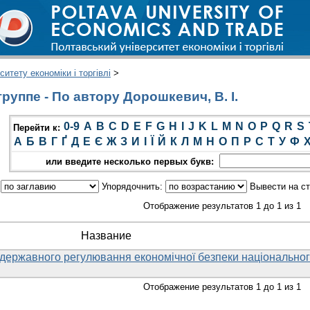
итету економіки і торгівлі
>
руппе - По автору Дорошкевич, В. І.
0-9
A
B
C
D
E
F
G
H
I
J
K
L
M
N
O
P
Q
R
S
Перейти к:
А
Б
В
Г
Ґ
Д
Е
Є
Ж
З
И
І
Ї
Й
К
Л
М
Н
О
П
Р
С
Т
У
Ф
или введите несколько первых букв:
:
Упорядочнить:
Вывести на с
Отображение результатов 1 до 1 из 1
Название
 державного регулювання економічної безпеки національно
Отображение результатов 1 до 1 из 1