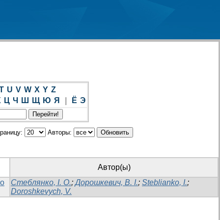
T
U
V
W
X
Y
Z
Х
Ц
Ч
Ш
Щ
Ю
Я
|
Ё
Э
траницу:
Авторы:
Автор(ы)
го
Стеблянко, І. О.
;
Дорошкевич, В. І.
;
Steblianko, I.
;
Doroshkevych, V.