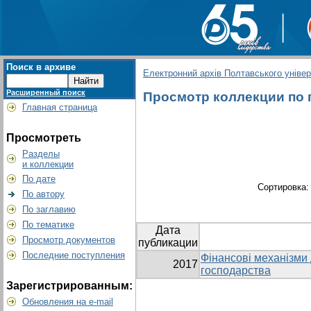
Поиск в архиве
Електронний архів Полтавського універс
Расширенный поиск
Просмотр коллекции по г
Главная страница
Просмотреть
Разделы
и коллекции
По дате
Сортировка
По автору
По заглавию
По тематике
Дата
Просмотр документов
публикации
Последние поступления
Фінансові механізми
2017
господарства
Зарегистрированным:
Обновления на e-mail