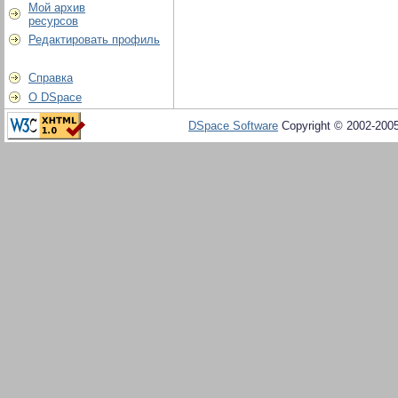
Мой архив
ресурсов
Редактировать профиль
Справка
О DSpace
DSpace Software
Copyright © 2002-200