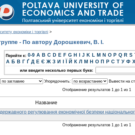
итету економіки і торгівлі
>
руппе - По автору Дорошкевич, В. І.
0-9
A
B
C
D
E
F
G
H
I
J
K
L
M
N
O
P
Q
R
S
Перейти к:
А
Б
В
Г
Ґ
Д
Е
Є
Ж
З
И
І
Ї
Й
К
Л
М
Н
О
П
Р
С
Т
У
Ф
или введите несколько первых букв:
:
Упорядочнить:
Вывести на с
Отображение результатов 1 до 1 из 1
Название
 державного регулювання економічної безпеки національно
Отображение результатов 1 до 1 из 1