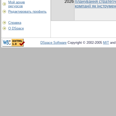
2026
планування стратегі
Мой архив
компанії як інструме
ресурсов
Редактировать профиль
Справка
О DSpace
DSpace Software
Copyright © 2002-2005
MIT
an