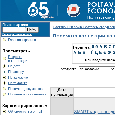
Поиск в архиве
Електронний архів Полтавського універс
Расширенный поиск
Просмотр коллекции по г
Главная страница
0-9
A
B
C
Перейти к:
Просмотреть
А
Б
В
Г
Ґ
Д
Е
Є
Ж
Разделы
или введите неск
и коллекции
По дате
Сортировка:
По автору
По заглавию
По тематике
Просмотр документов
Дата
Последние поступления
публикации
Зарегистрированным:
Обновления на e-mail
SMART-моделі продж