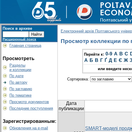
Поиск в архиве
Електронний архів Полтавського універс
Расширенный поиск
Просмотр коллекции по г
Главная страница
0-9
A
B
C
Перейти к:
Просмотреть
А
Б
В
Г
Ґ
Д
Е
Є
Ж
Разделы
или введите неск
и коллекции
По дате
Сортировка:
По автору
По заглавию
По тематике
Просмотр документов
Дата
Последние поступления
публикации
Зарегистрированным:
Обновления на e-mail
SMART-моделі продж