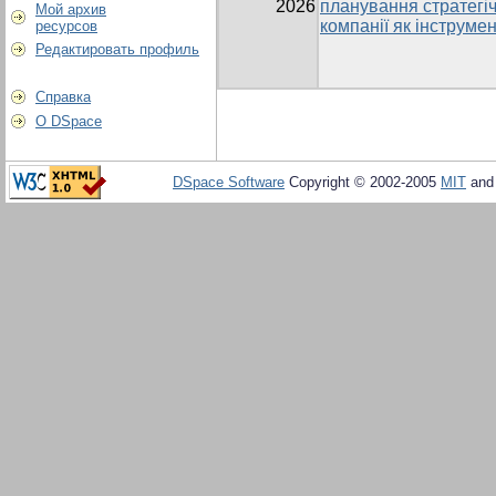
2026
планування стратегі
Мой архив
компанії як інструме
ресурсов
Редактировать профиль
Справка
О DSpace
DSpace Software
Copyright © 2002-2005
MIT
an