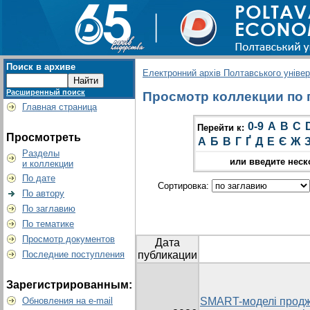
Поиск в архиве
Електронний архів Полтавського універс
Расширенный поиск
Просмотр коллекции по г
Главная страница
0-9
A
B
C
Перейти к:
Просмотреть
А
Б
В
Г
Ґ
Д
Е
Є
Ж
Разделы
или введите неск
и коллекции
По дате
Сортировка:
По автору
По заглавию
По тематике
Просмотр документов
Дата
Последние поступления
публикации
Зарегистрированным:
Обновления на e-mail
SMART-моделі продж