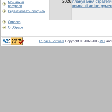
2026
планування стратегі
Мой архив
компанії як інструме
ресурсов
Редактировать профиль
Справка
О DSpace
DSpace Software
Copyright © 2002-2005
MIT
an