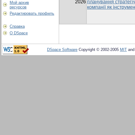
2026
планування стратегі
Мой архив
компанії як інструме
ресурсов
Редактировать профиль
Справка
О DSpace
DSpace Software
Copyright © 2002-2005
MIT
an