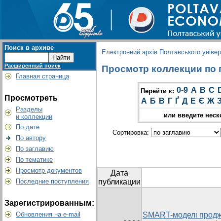
Поиск в архиве
Електронний архів Полтавського універс
Расширенный поиск
Просмотр коллекции по г
Главная страница
0-9
A
B
C
Перейти к:
Просмотреть
А
Б
В
Г
Ґ
Д
Е
Є
Ж
Разделы
или введите неск
и коллекции
По дате
Сортировка:
По автору
По заглавию
По тематике
Просмотр документов
Дата
Последние поступления
публикации
Зарегистрированным:
Обновления на e-mail
SMART-моделі продж