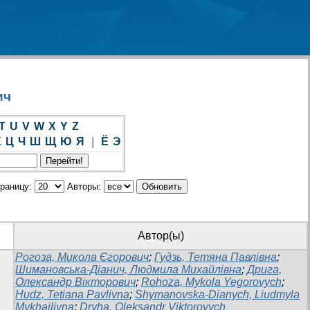
ич
T
U
V
W
X
Y
Z
Х
Ц
Ч
Ш
Щ
Ю
Я
|
Ё
Э
траницу:
Авторы:
Автор(ы)
Рогоза, Микола Єгорович
;
Гудзь, Тетяна Павлівна
;
Шимановська-Діанич, Людмила Михайлівна
;
Дрига,
Олександр Вікторович
;
Rohoza, Mykola Yegorovych
;
Hudz, Tetiana Pavlivna
;
Shymanovska-Dianych, Liudmyla
Mykhailivna
;
Dryha, Oleksandr Viktorovych