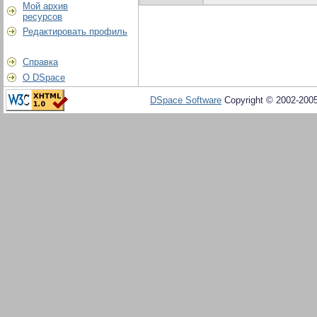
Мой архив
ресурсов
Редактировать профиль
Справка
О DSpace
DSpace Software
Copyright © 2002-200