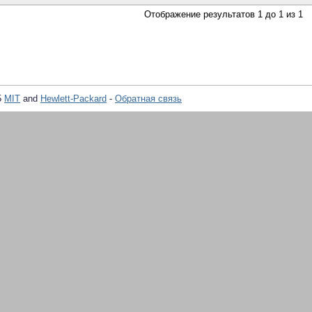
Отображение результатов 1 до 1 из 1
5
MIT
and
Hewlett-Packard
-
Обратная связь