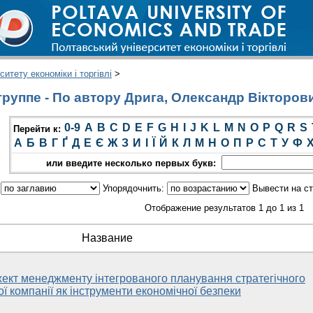
итету економіки і торгівлі
>
руппе - По автору Дрига, Олександр Вікторов
0-9
A
B
C
D
E
F
G
H
I
J
K
L
M
N
O
P
Q
R
S
Перейти к:
А
Б
В
Г
Ґ
Д
Е
Є
Ж
З
И
І
Ї
Й
К
Л
М
Н
О
П
Р
С
Т
У
Ф
или введите несколько первых букв:
:
Упорядочнить:
Вывести на с
Отображение результатов 1 до 1 из 1
Название
кт менеджменту інтегрованого планування стратегічного
ї компанії як інструменти економічної безпеки