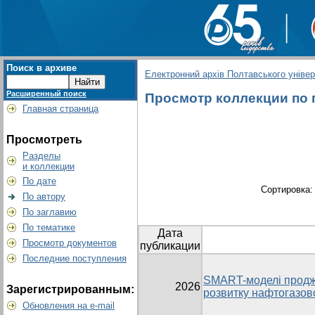
Поиск в архиве
Електронний архів Полтавського універс
Расширенный поиск
Просмотр коллекции по г
Главная страница
Просмотреть
Разделы
и коллекции
По дате
Сортировка
По автору
По заглавию
По тематике
Дата
Просмотр документов
публикации
Последние поступления
SMART-моделі продже
2026
Зарегистрированным:
розвитку нафтогазово
Обновления на e-mail