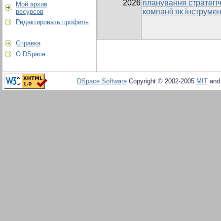
2026
планування стратегі
Мой архив
компанії як інструме
ресурсов
Редактировать профиль
Справка
О DSpace
DSpace Software
Copyright © 2002-2005
MIT
an