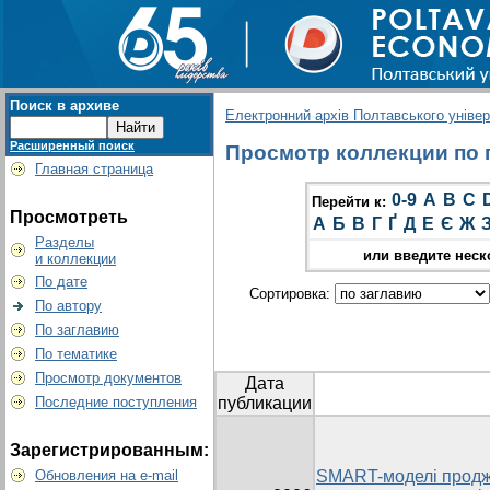
Поиск в архиве
Електронний архів Полтавського універс
Расширенный поиск
Просмотр коллекции по г
Главная страница
0-9
A
B
C
Перейти к:
Просмотреть
А
Б
В
Г
Ґ
Д
Е
Є
Ж
Разделы
или введите неск
и коллекции
По дате
Сортировка:
По автору
По заглавию
По тематике
Просмотр документов
Дата
Последние поступления
публикации
Зарегистрированным:
Обновления на e-mail
SMART-моделі продж