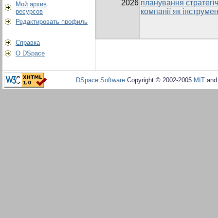
2026
планування стратегі
Мой архив
компанії як інструме
ресурсов
Редактировать профиль
Справка
О DSpace
DSpace Software
Copyright © 2002-2005
MIT
an