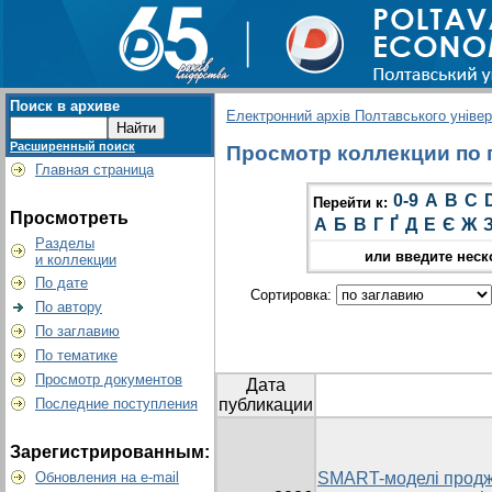
Поиск в архиве
Електронний архів Полтавського універс
Расширенный поиск
Просмотр коллекции по г
Главная страница
0-9
A
B
C
Перейти к:
Просмотреть
А
Б
В
Г
Ґ
Д
Е
Є
Ж
Разделы
или введите неск
и коллекции
По дате
Сортировка:
По автору
По заглавию
По тематике
Просмотр документов
Дата
Последние поступления
публикации
Зарегистрированным:
Обновления на e-mail
SMART-моделі продж