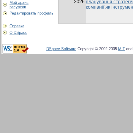
2026
планування стратегі
Мой архив
компанії як інструме
ресурсов
Редактировать профиль
Справка
О DSpace
DSpace Software
Copyright © 2002-2005
MIT
an