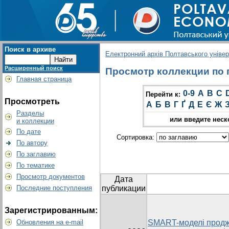
Поиск в архиве
Електронний архів Полтавського універс
Расширенный поиск
Просмотр коллекции по г
Главная страница
0-9
A
B
C
Перейти к:
Просмотреть
А
Б
В
Г
Ґ
Д
Е
Є
Ж
Разделы
или введите неск
и коллекции
По дате
Сортировка:
По автору
По заглавию
По тематике
Просмотр документов
Дата
Последние поступления
публикации
Зарегистрированным:
Обновления на e-mail
SMART-моделі продж