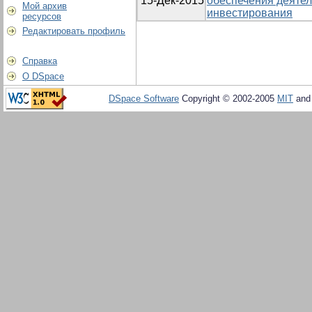
15-Дек-2015
обеспечения деятел
Мой архив
инвестирования
ресурсов
Редактировать профиль
Справка
О DSpace
DSpace Software
Copyright © 2002-2005
MIT
an