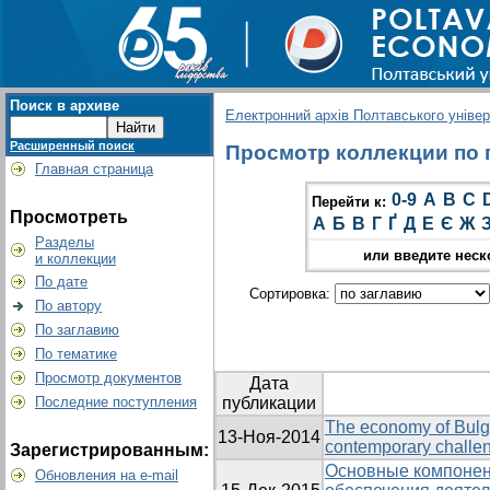
Поиск в архиве
Електронний архів Полтавського універс
Расширенный поиск
Просмотр коллекции по 
Главная страница
0-9
A
B
C
Перейти к:
Просмотреть
А
Б
В
Г
Ґ
Д
Е
Є
Ж
Разделы
или введите неск
и коллекции
По дате
Сортировка:
По автору
По заглавию
По тематике
Просмотр документов
Дата
Последние поступления
публикации
The economy of Bulg
13-Ноя-2014
contemporary challe
Зарегистрированным:
Основные компонен
Обновления на e-mail