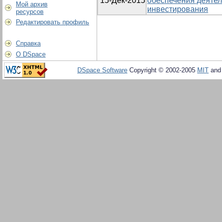
15-Дек-2015
обеспечения деятел
Мой архив
инвестирования
ресурсов
Редактировать профиль
Справка
О DSpace
DSpace Software
Copyright © 2002-2005
MIT
an