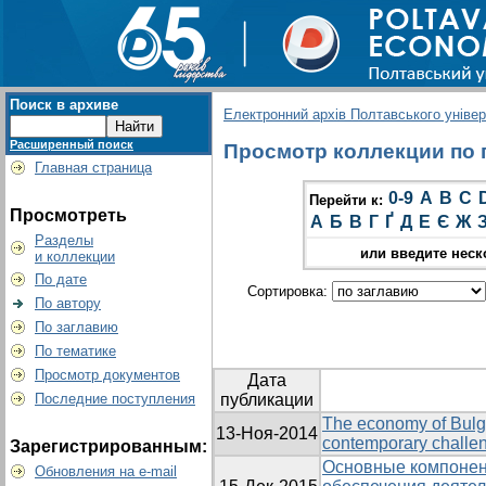
Поиск в архиве
Електронний архів Полтавського універс
Расширенный поиск
Просмотр коллекции по 
Главная страница
0-9
A
B
C
Перейти к:
Просмотреть
А
Б
В
Г
Ґ
Д
Е
Є
Ж
Разделы
или введите неск
и коллекции
По дате
Сортировка:
По автору
По заглавию
По тематике
Просмотр документов
Дата
Последние поступления
публикации
The economy of Bulg
13-Ноя-2014
contemporary challe
Зарегистрированным:
Основные компонен
Обновления на e-mail