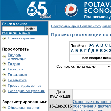
Поиск в архиве
Електронний архів Полтавського універс
Расширенный поиск
Просмотр коллекции по 
Главная страница
0-9
A
B
C
Перейти к:
Просмотреть
А
Б
В
Г
Ґ
Д
Е
Є
Ж
Разделы
или введите неск
и коллекции
По дате
Сортировка:
По автору
По заглавию
По тематике
Просмотр документов
Последние поступления
Дата
публикации
Основные компонен
Зарегистрированным:
15-Дек-2015
обеспечения деятел
Обновления на e-mail
инвестирования