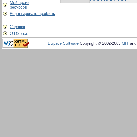
Мой архив
ресурсов
Редактировать профиль
Справка
О DSpace
DSpace Software
Copyright © 2002-2005
MIT
an