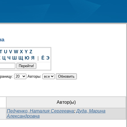
на
T
U
V
W
X
Y
Z
Х
Ц
Ч
Ш
Щ
Ю
Я
|
Ё
Э
траницу:
Авторы:
Автор(ы)
Педченко, Наталия Сергеевна
;
Дуда, Марина
Александровна