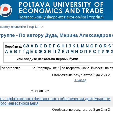
итету економіки і торгівлі
>
группе - По автору Дуда, Марина Александров
0-9
A
B
C
D
E
F
G
H
I
J
K
L
M
N
O
P
Q
R
S
Перейти к:
А
Б
В
Г
Ґ
Д
Е
Є
Ж
З
И
І
Ї
Й
К
Л
М
Н
О
П
Р
С
Т
У
Ф
или введите несколько первых букв:
:
Упорядочнить:
Вывести на с
Отображение результатов 2 до 2 из 2
< назад
Название
ты эффективного финансового обеспечения деятельности
ного инвестирования
Отображение результатов 2 до 2 из 2