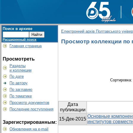
Поиск в архиве
Електронний архів Полтавського універс
Расширенный поиск
Просмотр коллекции по 
Главная страница
Просмотреть
Разделы
и коллекции
По дате
Сортировка
По автору
По заглавию
По тематике
Просмотр документов
Дата
Последние поступления
публикации
Основные компонен
15-Дек-2015
институтов совмест
Зарегистрированным:
Обновления на e-mail