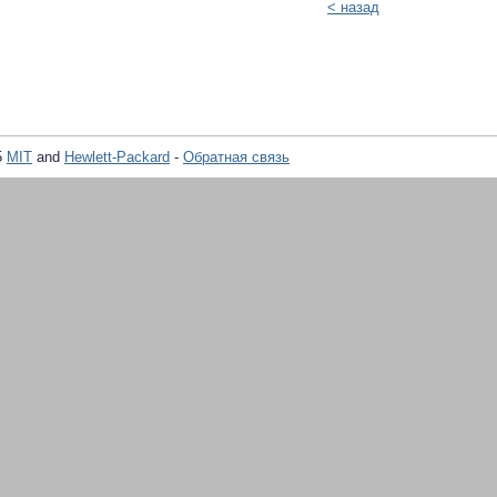
< назад
5
MIT
and
Hewlett-Packard
-
Обратная связь