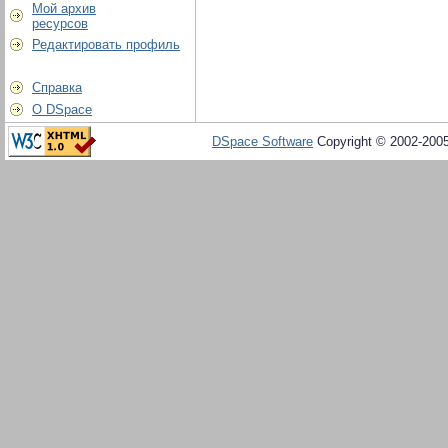
Мой архив
ресурсов
Редактировать профиль
Справка
О DSpace
DSpace Software
Copyright © 2002-200