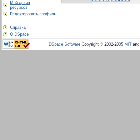
Мой архив
ресурсов
Редактировать профиль
Справка
О DSpace
DSpace Software
Copyright © 2002-2005
MIT
an