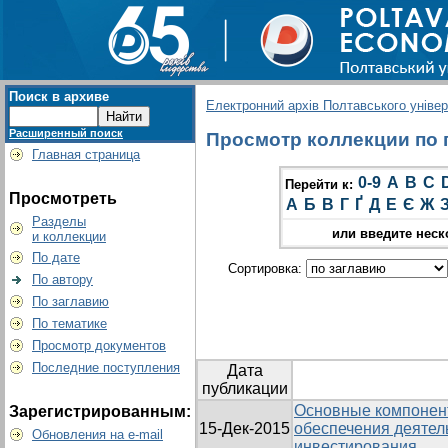
Поиск в архиве
Електронний архів Полтавського універс
Расширенный поиск
Просмотр коллекции по 
Главная страница
0-9
A
B
C
Перейти к:
Просмотреть
А
Б
В
Г
Ґ
Д
Е
Є
Ж
Разделы
или введите неск
и коллекции
По дате
Сортировка:
По автору
По заглавию
По тематике
Просмотр документов
Последние поступления
Дата
публикации
Основные компонен
Зарегистрированным:
15-Дек-2015
обеспечения деятел
Обновления на e-mail
инвестирования