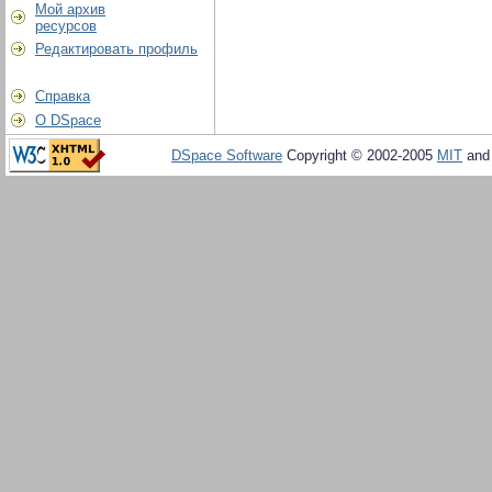
Мой архив
ресурсов
Редактировать профиль
Справка
О DSpace
DSpace Software
Copyright © 2002-2005
MIT
an