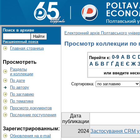
Поиск в архиве
Електронний архів Полтавського універс
Расширенный поиск
Просмотр коллекции по г
Главная страница
0-9
A
B
C
Перейти к:
Просмотреть
А
Б
В
Г
Ґ
Д
Е
Є
Ж
Разделы
или введите неск
и коллекции
По дате
Сортировка:
По автору
По заглавию
По тематике
Просмотр документов
Последние поступления
Дата
публикации
Зарегистрированным:
2024
Застосування CRM у 
Обновления на e-mail