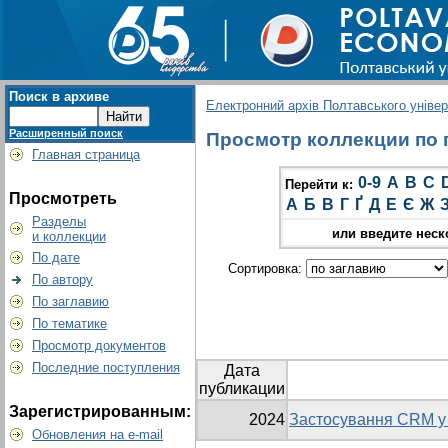
Поиск в архиве
Електронний архів Полтавського універс
Расширенный поиск
Просмотр коллекции по г
Главная страница
0-9
A
B
C
Перейти к:
Просмотреть
А
Б
В
Г
Ґ
Д
Е
Є
Ж
Разделы
или введите неск
и коллекции
По дате
Сортировка:
По автору
По заглавию
По тематике
Просмотр документов
Последние поступления
Дата
публикации
Зарегистрированным:
2024
Застосування CRM у 
Обновления на e-mail