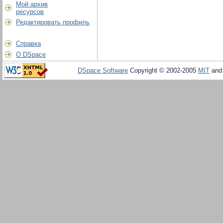
Мой архив
ресурсов
Редактировать профиль
Справка
О DSpace
DSpace Software
Copyright © 2002-2005
MIT
an