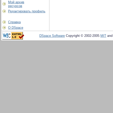
Мой архив
ресурсов
Редактировать профиль
Справка
О DSpace
DSpace Software
Copyright © 2002-2005
MIT
an