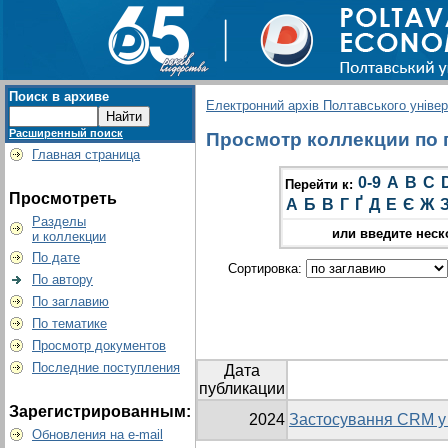
Поиск в архиве
Електронний архів Полтавського універс
Расширенный поиск
Просмотр коллекции по г
Главная страница
0-9
A
B
C
Перейти к:
Просмотреть
А
Б
В
Г
Ґ
Д
Е
Є
Ж
Разделы
или введите неск
и коллекции
По дате
Сортировка:
По автору
По заглавию
По тематике
Просмотр документов
Последние поступления
Дата
публикации
Зарегистрированным:
2024
Застосування CRM у 
Обновления на e-mail