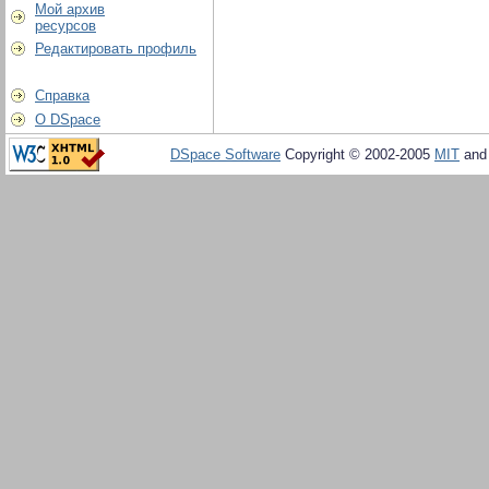
Мой архив
ресурсов
Редактировать профиль
Справка
О DSpace
DSpace Software
Copyright © 2002-2005
MIT
an