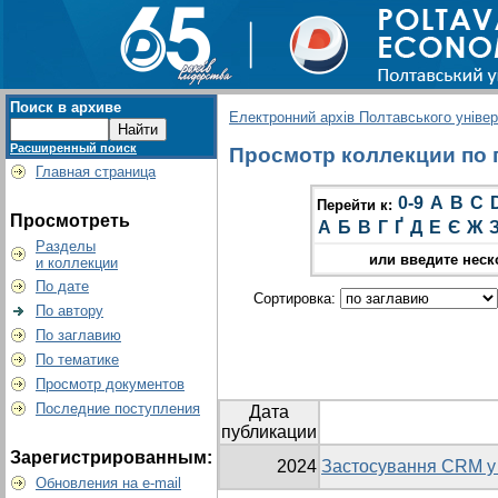
Поиск в архиве
Електронний архів Полтавського універс
Расширенный поиск
Просмотр коллекции по г
Главная страница
0-9
A
B
C
Перейти к:
Просмотреть
А
Б
В
Г
Ґ
Д
Е
Є
Ж
Разделы
или введите неск
и коллекции
По дате
Сортировка:
По автору
По заглавию
По тематике
Просмотр документов
Последние поступления
Дата
публикации
Зарегистрированным:
2024
Застосування CRM у 
Обновления на e-mail