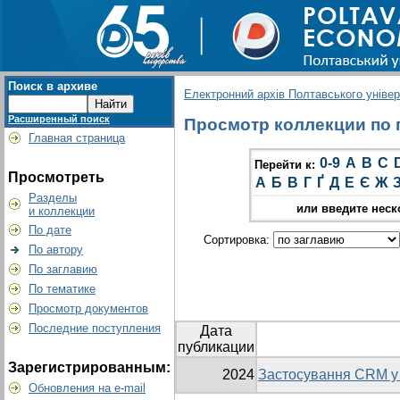
Поиск в архиве
Електронний архів Полтавського універс
Расширенный поиск
Просмотр коллекции по г
Главная страница
0-9
A
B
C
Перейти к:
Просмотреть
А
Б
В
Г
Ґ
Д
Е
Є
Ж
Разделы
или введите неск
и коллекции
По дате
Сортировка:
По автору
По заглавию
По тематике
Просмотр документов
Последние поступления
Дата
публикации
Зарегистрированным:
2024
Застосування CRM у 
Обновления на e-mail