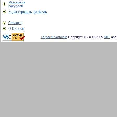
Мой архив
ресурсов
Редактировать профиль
Справка
О DSpace
DSpace Software
Copyright © 2002-2005
MIT
an