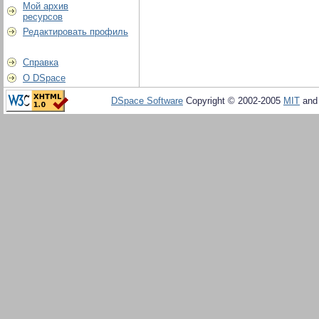
Мой архив
ресурсов
Редактировать профиль
Справка
О DSpace
DSpace Software
Copyright © 2002-2005
MIT
an