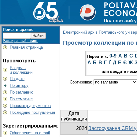
Поиск в архиве
Електронний архів Полтавського універс
Расширенный поиск
Просмотр коллекции по г
Главная страница
0-9
A
B
C
Перейти к:
Просмотреть
А
Б
В
Г
Ґ
Д
Е
Є
Ж
Разделы
или введите неск
и коллекции
По дате
Сортировка:
По автору
По заглавию
По тематике
Просмотр документов
Последние поступления
Дата
публикации
Зарегистрированным:
2024
Застосування CRM у 
Обновления на e-mail