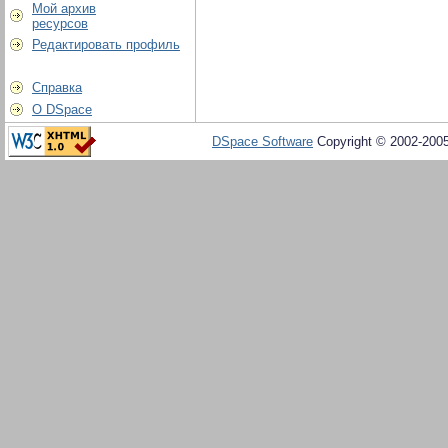
Мой архив
ресурсов
Редактировать профиль
Справка
О DSpace
DSpace Software
Copyright © 2002-200