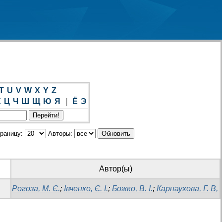
T
U
V
W
X
Y
Z
Х
Ц
Ч
Ш
Щ
Ю
Я
|
Ё
Э
траницу:
Авторы:
Автор(ы)
Рогоза, М. Є.
;
Івченко, Є. І.
;
Божко, В. І.
;
Карнаухова, Г. В,