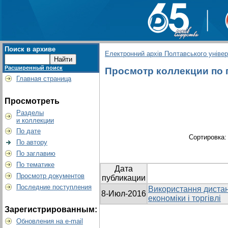
Поиск в архиве
Електронний архів Полтавського універс
Расширенный поиск
Просмотр коллекции по гр
Главная страница
Просмотреть
Разделы
и коллекции
По дате
Сортировка
По автору
По заглавию
По тематике
Дата
Просмотр документов
публикации
Последние поступления
Використання дистан
8-Июл-2016
економіки і торгівлі
Зарегистрированным:
Обновления на e-mail