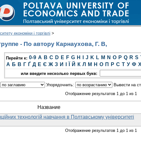
итету економіки і торгівлі
>
уппе - По автору Карнаухова, Г. В,
0-9
A
B
C
D
E
F
G
H
I
J
K
L
M
N
O
P
Q
R
S
Перейти к:
А
Б
В
Г
Ґ
Д
Е
Є
Ж
З
И
І
Ї
Й
К
Л
М
Н
О
П
Р
С
Т
У
Ф
или введите несколько первых букв:
:
Упорядочнить:
Вывести на с
Отображение результатов 1 до 1 из 1
Название
ційних технологій навчання в Полтавському університеті
Отображение результатов 1 до 1 из 1