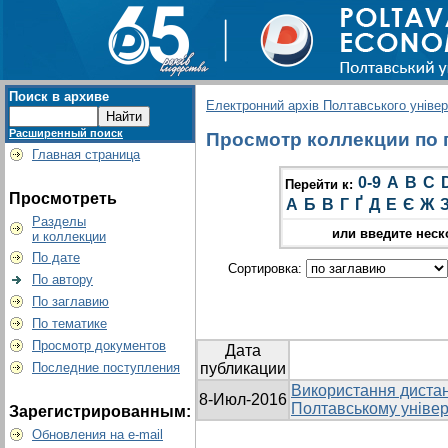
Поиск в архиве
Електронний архів Полтавського універс
Расширенный поиск
Просмотр коллекции по гр
Главная страница
0-9
A
B
C
Перейти к:
Просмотреть
А
Б
В
Г
Ґ
Д
Е
Є
Ж
Разделы
или введите неск
и коллекции
По дате
Сортировка:
По автору
По заглавию
По тематике
Просмотр документов
Дата
Последние поступления
публикации
Використання дистан
8-Июл-2016
Полтавському універс
Зарегистрированным:
Обновления на e-mail