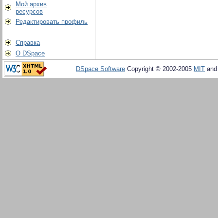
Мой архив
ресурсов
Редактировать профиль
Справка
О DSpace
DSpace Software
Copyright © 2002-2005
MIT
an